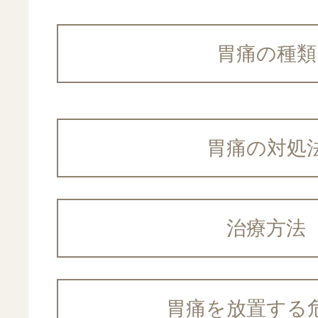
採用情報
大腸カメラ
胃痛の種類
食道の病気
肝臓内科
お問い合わ
腹痛
品川区胃が
かえで内科
胃痛の対処
胃の病気
肛門内科
消化器内視鏡クリニ
胸焼け
治療方法
内視鏡ドッ
アクセス
腸の病気
下痢
胃痛を放置する
医院案内