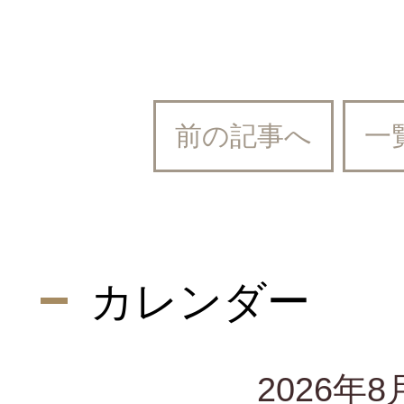
肛門の病気
医療法人社団 ウェルリー
便秘
前の記事へ
一
吉祥寺みどり内科・消化
肝臓の病気
血便
かえで内科・消化器内視
カレンダー
診察・検査のご予約
2026年8
便潜血