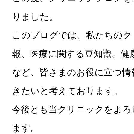
採用情報
大腸カメラ
りました。
食道の病気
肝臓内科
お問い合わ
このブログでは、私たちのク
腹痛
報、医療に関する豆知識、健
品川区胃が
かえで内科
胃の病気
など、皆さまのお役に立つ情
肛門内科
消化器内視鏡クリニ
胸焼け
きたいと考えております。
内視鏡ドッ
アクセス
今後とも当クリニックをよろ
腸の病気
ます。
下痢
医院案内