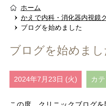
外来担当医
ホーム
かえで内科・消化器内視鏡
診療案内
ブログを始めました
内視鏡検査・
ブログを始めまし
内科
症状から探
2024年7月23日 (火)
カテ
胃カメラ
消化器の病
消化器内科
この度、クリニックブログを
胃痛