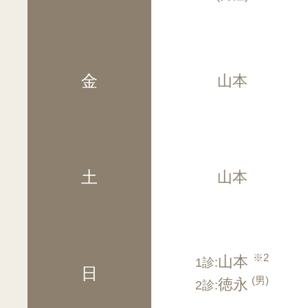
金
山本
土
山本
※2
山本
1診:
日
(男)
徳永
2診: