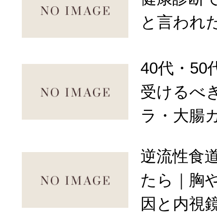
と言われ
40代・5
受けるべ
ラ・大腸
逆流性食
たら｜胸
因と内視