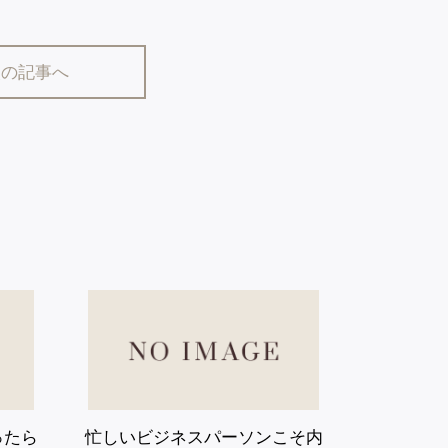
次の記事へ
症状から探す
消化器の病気
胃痛
食道の病気
腹痛
胃の病気
胸焼け
腸の病気
下痢
肛門の病気
便秘
肝臓の病気
血便
便潜血
ったら
肝機能異常
忙しいビジネスパーソンこそ内