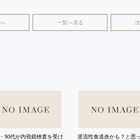
へ
一覧へ戻る
診療案内
内視鏡検査・検診
内科
胃カメラ
消化器内科
大腸カメラ
肝臓内科
品川区胃がん内視鏡検診
肛門内科
内視鏡ドック
代・50代が内視鏡検査を受け
逆流性食道炎かも？と思