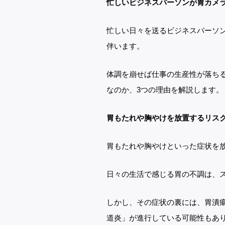
忙しいビジネスパーソンが胃カメ
忙しい日々を送るビジネスパーソ
伴います。
体調を崩せば仕事の生産性が落ち
ホーム
なのか、3つの理由を解説します。
医院のご紹介
外来担当医表
胃もたれや胸やけを放置するリス
採用情報
胃もたれや胸やけといった症状を
お問い合わせ
かえで内科・
日々の生活で感じる胃の不調は、
消化器内視鏡クリニックブログ
アクセス
しかし、その症状の裏には、胃潰
道炎」が進行している可能性もあ