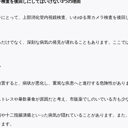
ラ検査を後回しにしてはいけない3つの理由
ンにとって、上部消化管内視鏡検査、いわゆる胃カメラ検査を後回
るだけでなく、深刻な病気の発見が遅れることもあります。ここで
診療案内
内視鏡検査・検診
内科
胃カメラ
消化器内科
大腸カメラ
ク
肝臓内科
品川区胃がん内視鏡検診
放置すると、病状が悪化し、重篤な疾患へと進行する危険性があり
肛門内科
内視鏡ドック
ストレスや暴飲暴食が原因だと考え、市販薬でしのいでいる方も少
瘍や十二指腸潰瘍といった病気が隠れていることがあります。また
ります。